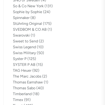
SNÖ of Sweden
(4)
So & Co New York
(131)
Sophie by Sophie
(24)
Spinnaker
(8)
Stührling Original
(175)
SVEDBOM & CO AB
(1)
Swarovski
(1)
Sweet to Send
(2)
Swiss Legend
(10)
Swiss Military
(50)
Syster P
(125)
SYSTER P AB
(15)
TAG Heuer
(92)
The Marc Jacobs
(2)
Thomas Earnshaw
(1)
Thomas Sabo
(40)
Timberland
(18)
Timex
(91)