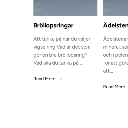
Bröllopsringar
Ädelste
Att tänka på när du väljer
Ädelstenar 
vigselring Vad är det som
mineral, so
gör en bra bröllopsring?
och i pole
Vad ska du tänka på...
för att gör
att...
Read More
Read More