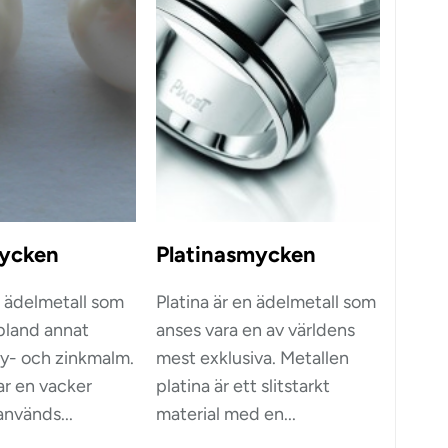
mycken
Platinasmycken
n ädelmetall som
Platina är en ädelmetall som
 bland annat
anses vara en av världens
ly- och zinkmalm.
mest exklusiva. Metallen
ar en vacker
platina är ett slitstarkt
används...
material med en...