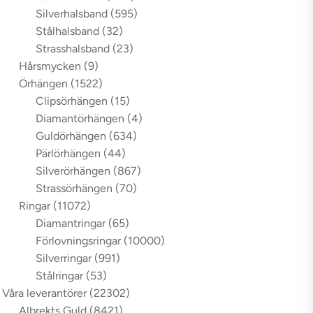
Silverhalsband
(595)
Stålhalsband
(32)
Strasshalsband
(23)
Hårsmycken
(9)
Örhängen
(1522)
Clipsörhängen
(15)
Diamantörhängen
(4)
Guldörhängen
(634)
Pärlörhängen
(44)
Silverörhängen
(867)
Strassörhängen
(70)
Ringar
(11072)
Diamantringar
(65)
Förlovningsringar
(10000)
Silverringar
(991)
Stålringar
(53)
Våra leverantörer
(22302)
Albrekts Guld
(8421)