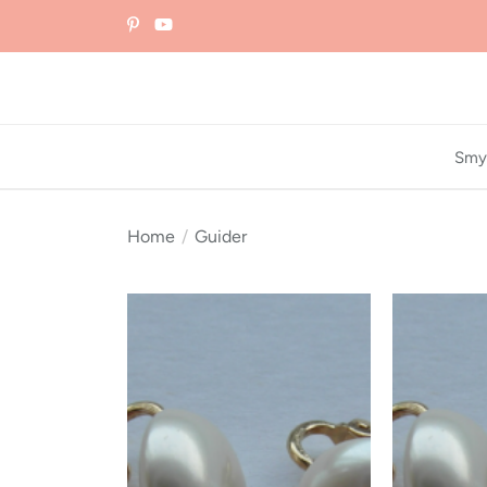
Skip
to
the
content
Smy
Home
Guider