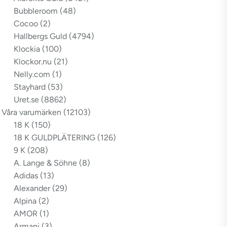
Bubbleroom
(48)
Cocoo
(2)
Hallbergs Guld
(4794)
Klockia
(100)
Klockor.nu
(21)
Nelly.com
(1)
Stayhard
(53)
Uret.se
(8862)
Våra varumärken
(12103)
18 K
(150)
18 K GULDPLÄTERING
(126)
9 K
(208)
A. Lange & Söhne
(8)
Adidas
(13)
Alexander
(29)
Alpina
(2)
AMOR
(1)
Armani
(3)