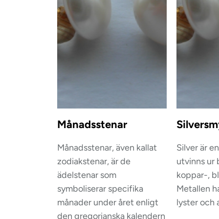
Månadsstenar
Silvers
Månadsstenar, även kallat
Silver är e
zodiakstenar, är de
utvinns ur
ädelstenar som
koppar-, b
symboliserar specifika
Metallen h
månader under året enligt
lyster och 
den gregorianska kalendern