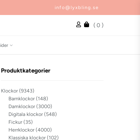
info@lyxbling.se
( 0 )
ider
Produktkategorier
Klockor
(9343)
Barnklockor
(148)
Damklockor
(3000)
Digitala klockor
(548)
Fickur
(35)
Herrklockor
(4000)
Klassiska klockor
(102)