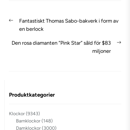
Inläggsnavigering
Previous
Fantastiskt Thomas Sabo-bakverk i form av
post:
en berlock
Nex
Den rosa diamanten ”Pink Star” såld för $83
pos
miljoner
Produktkategorier
Klockor
(9343)
Barnklockor
(148)
Damklockor
(3000)