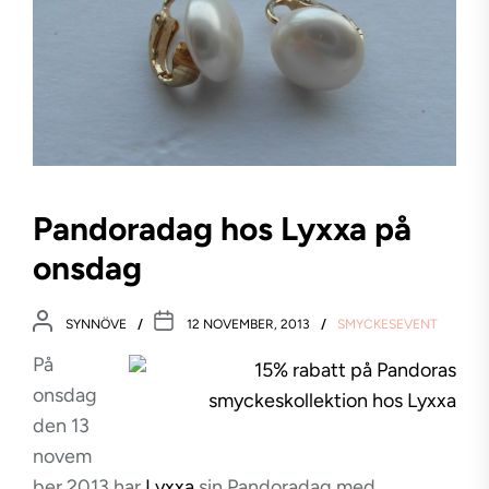
Pandoradag hos Lyxxa på
onsdag
SYNNÖVE
12 NOVEMBER, 2013
SMYCKESEVENT
På
onsdag
den 13
novem
ber 2013 har
Lyxxa
sin Pandoradag med