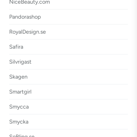
NiceBeauty.com
Pandorashop
RoyalDesign.se
Safira
Silvrigast
Skagen
Smartgirl
Smycca
Smycka
SoBling.se