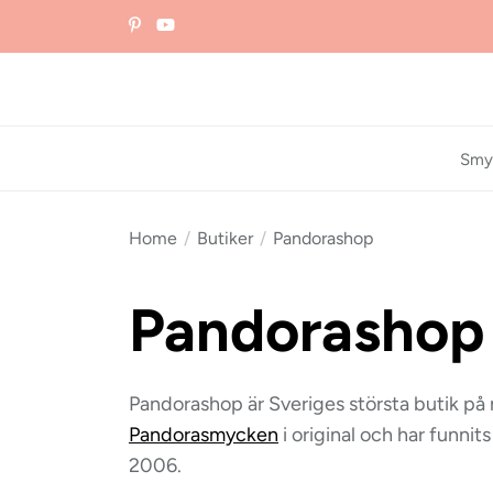
Skip
to
the
content
Smy
Home
Butiker
Pandorashop
Pandorashop
Pandorashop är Sveriges största butik på 
Pandorasmycken
i original och har funnit
2006.