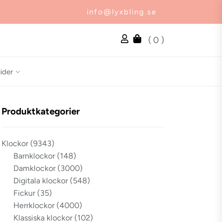
info@lyxbling.se
( 0 )
ider
Produktkategorier
Klockor
(9343)
Barnklockor
(148)
Damklockor
(3000)
Digitala klockor
(548)
Fickur
(35)
Herrklockor
(4000)
Klassiska klockor
(102)