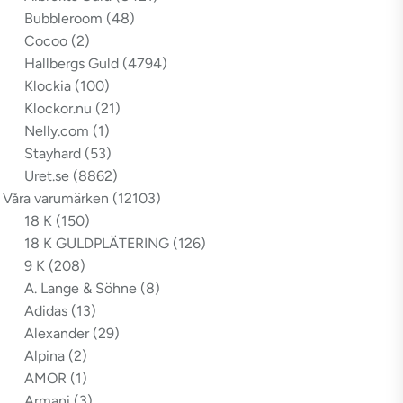
Bubbleroom
(48)
Cocoo
(2)
Hallbergs Guld
(4794)
Klockia
(100)
Klockor.nu
(21)
Nelly.com
(1)
Stayhard
(53)
Uret.se
(8862)
Våra varumärken
(12103)
18 K
(150)
18 K GULDPLÄTERING
(126)
9 K
(208)
A. Lange & Söhne
(8)
Adidas
(13)
Alexander
(29)
Alpina
(2)
AMOR
(1)
Armani
(3)