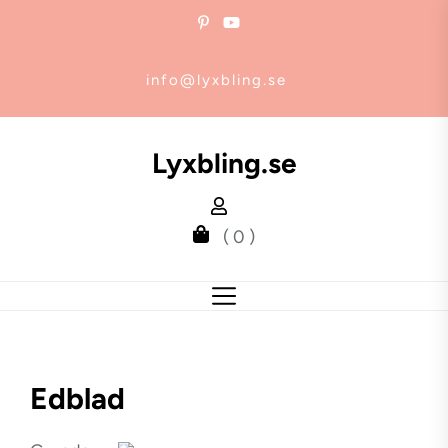
Skip
to
the
info@lyxbling.se
content
Lyxbling.se
( 0 )
Edblad