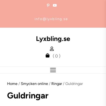
Skip
to
the
info@lyxbling.se
content
Lyxbling.se
( 0 )
Home
/
Smycken online
/
Ringar
/ Guldringar
Guldringar