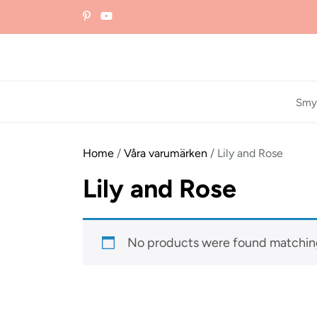
Skip
to
the
content
Smy
Home
/
Våra varumärken
/ Lily and Rose
Lily and Rose
No products were found matching