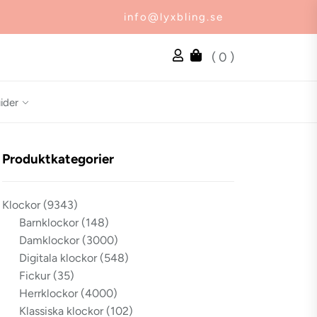
info@lyxbling.se
( 0 )
ider
Produktkategorier
Klockor
(9343)
Barnklockor
(148)
Damklockor
(3000)
Digitala klockor
(548)
Fickur
(35)
Herrklockor
(4000)
Klassiska klockor
(102)